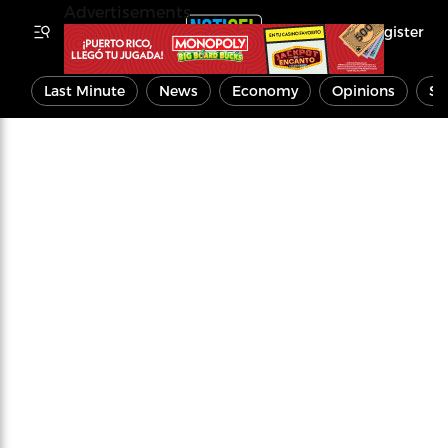
Advertisements
Register
Last Minute
News
Economy
Opinions
Sp