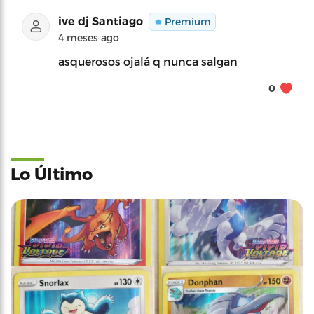
ive dj Santiago
Premium
4 meses ago
asquerosos ojalá q nunca salgan
0
Lo Último