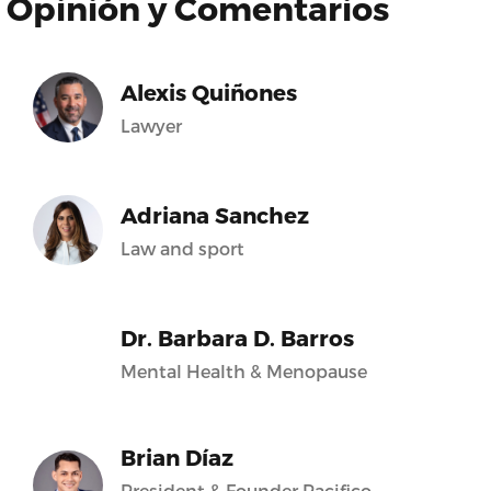
Opinión y Comentarios
Alexis Quiñones
Lawyer
Adriana Sanchez
Law and sport
Dr. Barbara D. Barros
Mental Health & Menopause
Brian Díaz
President & Founder Pacifico