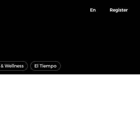
En
Register
e & Wellness
El Tiempo