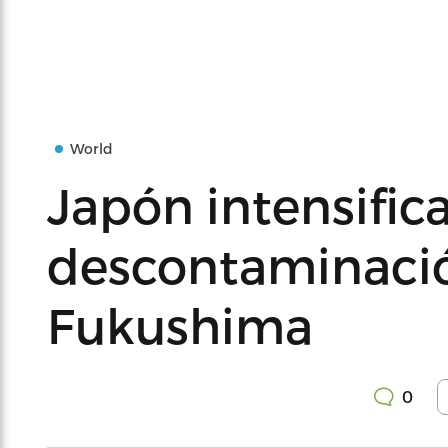
World
Japón intensifica
descontaminació
Fukushima
0