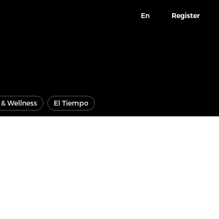
En
Register
e & Wellness
El Tiempo