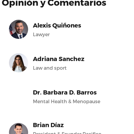
Opinión y Comentarios
Alexis Quiñones
Lawyer
Adriana Sanchez
Law and sport
Dr. Barbara D. Barros
Mental Health & Menopause
Brian Díaz
President & Founder Pacifico