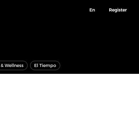
En
Register
e & Wellness
El Tiempo