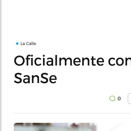
La Calle
Oficialmente co
SanSe
0