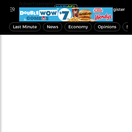
Advertisements
Register
Last Minute
News
Economy
Opinions
Sp