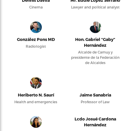
Dennis Dávila
Mr. Eddie López Serrano
Cinema
Lawyer and political analyst
González Pons MD
Hon. Gabriel “Gaby”
Hernández
Radiologist
Alcalde de Camuy y
presidente de la Federación
de Alcaldes
Heriberto N. Saurí
Jaime Sanabria
Health and emergencies
Professor of Law
Lcdo Josué Cardona
Hernández