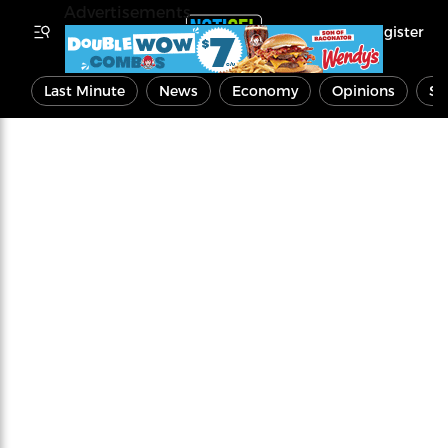
Advertisements
Register
Last Minute
News
Economy
Opinions
Sp