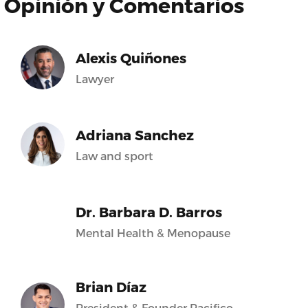
Opinión y Comentarios
Alexis Quiñones
Lawyer
Adriana Sanchez
Law and sport
Dr. Barbara D. Barros
Mental Health & Menopause
Brian Díaz
President & Founder Pacifico