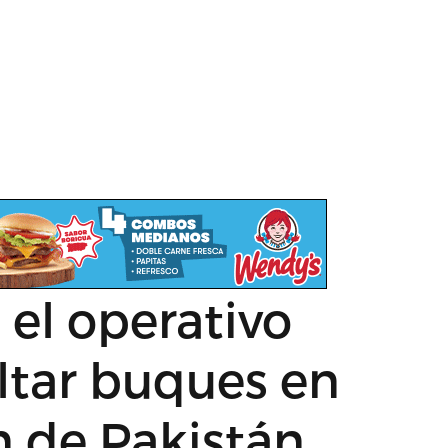
el operativo
oltar buques en
n de Pakistán