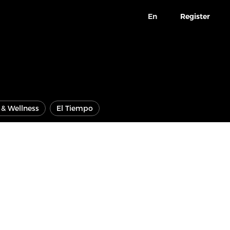
En
Register
e & Wellness
El Tiempo