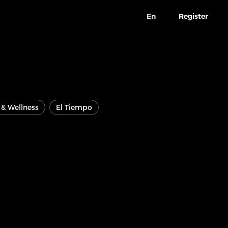
En
Register
e & Wellness
El Tiempo