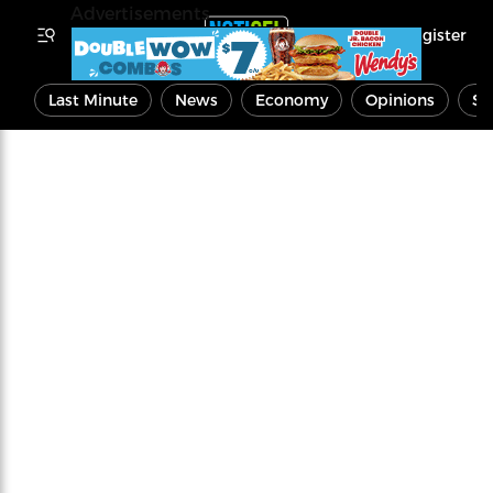
Advertisements
Register
Last Minute
News
Economy
Opinions
Sp