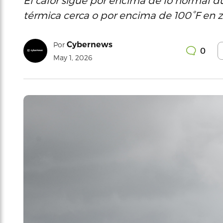
El calor sigue por encima de lo normal d
térmica cerca o por encima de 100°F en z
Cybernews
Por
0
May 1, 2026