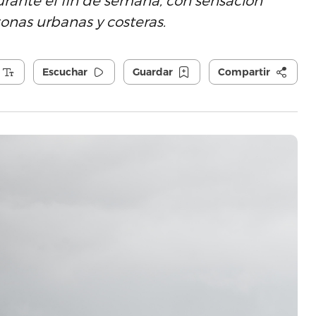
urante el fin de semana, con sensación
onas urbanas y costeras.
Escuchar
Guardar
Compartir