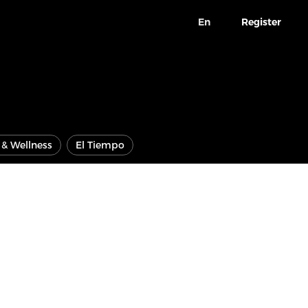
En
Register
e & Wellness
El Tiempo