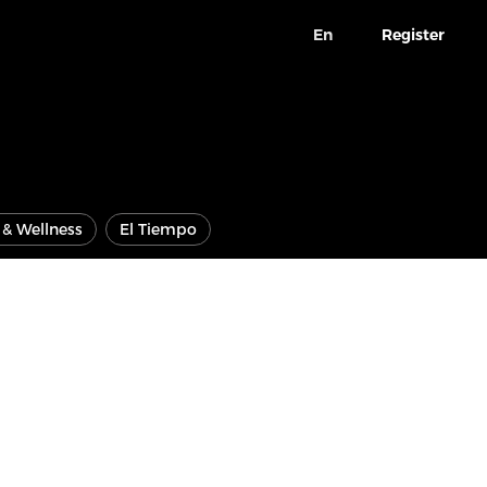
En
Register
e & Wellness
El Tiempo