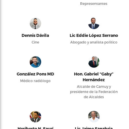
Representantes
Dennis Dávila
Lic Eddie López Serrano
Cine
Abogado y analista político
González Pons MD
Hon. Gabriel “Gaby”
Hernández
Médico radiólogo
Alcalde de Camuy y
presidente de la Federación
de Alcaldes
Heriberto N. Saurí
Lic Jaime Sanabria