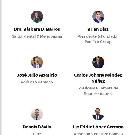
Dra. Bárbara D. Barros
Brian Díaz
Salud Mental & Menopausia
Presidente & Fundador
Pacifico Group
José Julio Aparicio
Carlos Johnny Méndez
Núñez
Política y derecho
Presidente Cámara de
Representantes
Dennis Dávila
Lic Eddie López Serrano
Cine
Abogado y analista político