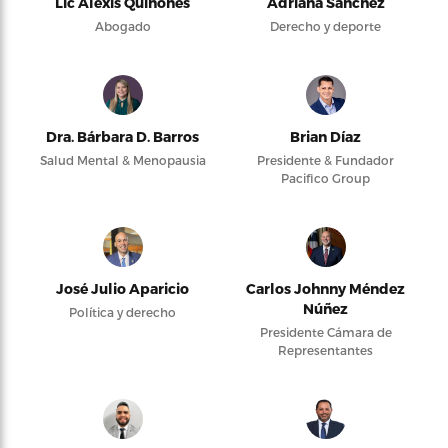
Lic Alexis Quiñones
Adriana Sánchez
Abogado
Derecho y deporte
Dra. Bárbara D. Barros
Brian Díaz
Salud Mental & Menopausia
Presidente & Fundador
Pacifico Group
José Julio Aparicio
Carlos Johnny Méndez
Núñez
Política y derecho
Presidente Cámara de
Representantes