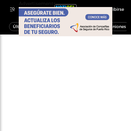
Advertisements
Inscribirse
Última Hora
Noticias
Economía
Opiniones