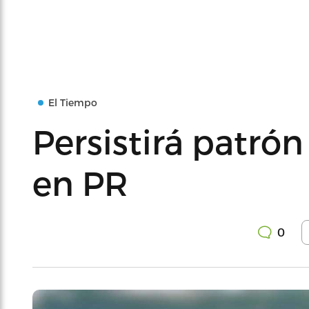
El Tiempo
Persistirá patró
en PR
0