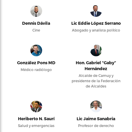
Dennis Dávila
Lic Eddie López Serrano
Cine
Abogado y analista político
González Pons MD
Hon. Gabriel “Gaby”
Hernández
Médico radiólogo
Alcalde de Camuy y
presidente de la Federación
de Alcaldes
Heriberto N. Saurí
Lic Jaime Sanabria
Salud y emergencias
Profesor de derecho