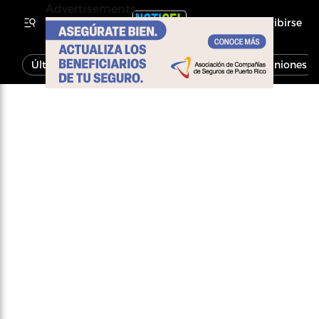
Advertisements
Inscribirse
Última Hora
Noticias
Economía
Opiniones