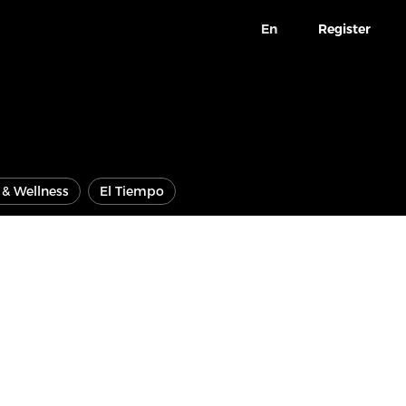
En
Register
e & Wellness
El Tiempo