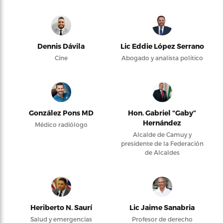
Dennis Dávila
Lic Eddie López Serrano
Cine
Abogado y analista político
González Pons MD
Hon. Gabriel “Gaby”
Hernández
Médico radiólogo
Alcalde de Camuy y
presidente de la Federación
de Alcaldes
Heriberto N. Saurí
Lic Jaime Sanabria
Salud y emergencias
Profesor de derecho