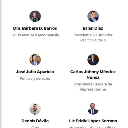
Dra. Bárbara D. Barros
Brian Díaz
Salud Mental & Menopausia
Presidente & Fundador
Pacifico Group
José Julio Aparicio
Carlos Johnny Méndez
Núñez
Política y derecho
Presidente Cámara de
Representantes
Dennis Dávila
Lic Eddie López Serrano
Cine
Abogado y analista político