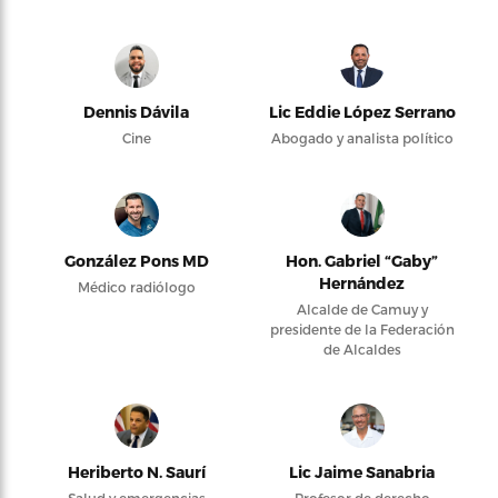
Dennis Dávila
Lic Eddie López Serrano
Cine
Abogado y analista político
González Pons MD
Hon. Gabriel “Gaby”
Hernández
Médico radiólogo
Alcalde de Camuy y
presidente de la Federación
de Alcaldes
Heriberto N. Saurí
Lic Jaime Sanabria
Salud y emergencias
Profesor de derecho