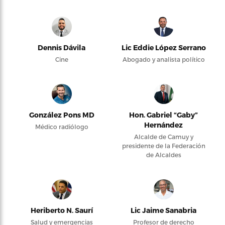
Dennis Dávila
Lic Eddie López Serrano
Cine
Abogado y analista político
González Pons MD
Hon. Gabriel “Gaby”
Hernández
Médico radiólogo
Alcalde de Camuy y
presidente de la Federación
de Alcaldes
Heriberto N. Saurí
Lic Jaime Sanabria
Salud y emergencias
Profesor de derecho