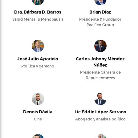
Dra. Bárbara D. Barros
Brian Díaz
Salud Mental & Menopausia
Presidente & Fundador
Pacifico Group
José Julio Aparicio
Carlos Johnny Méndez
Núñez
Política y derecho
Presidente Cámara de
Representantes
Dennis Dávila
Lic Eddie López Serrano
Cine
Abogado y analista político