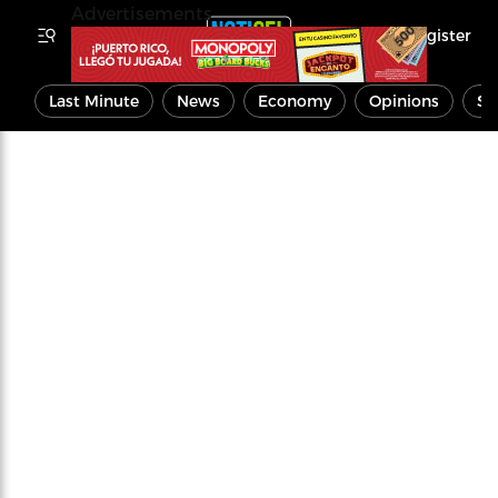
Advertisements
Register
Last Minute
News
Economy
Opinions
Sp