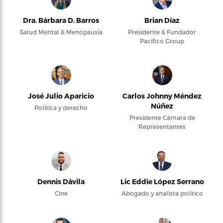
Dra. Bárbara D. Barros
Brian Díaz
Salud Mental & Menopausia
Presidente & Fundador
Pacifico Group
José Julio Aparicio
Carlos Johnny Méndez
Núñez
Política y derecho
Presidente Cámara de
Representantes
Dennis Dávila
Lic Eddie López Serrano
Cine
Abogado y analista político