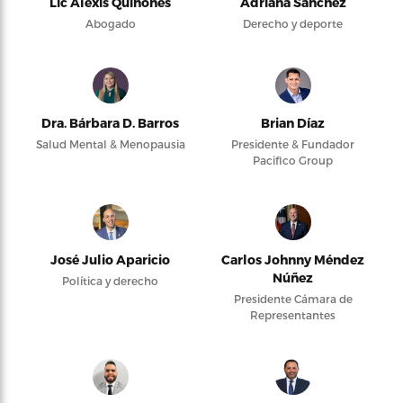
Lic Alexis Quiñones
Adriana Sánchez
Abogado
Derecho y deporte
Dra. Bárbara D. Barros
Brian Díaz
Salud Mental & Menopausia
Presidente & Fundador
Pacifico Group
José Julio Aparicio
Carlos Johnny Méndez
Núñez
Política y derecho
Presidente Cámara de
Representantes