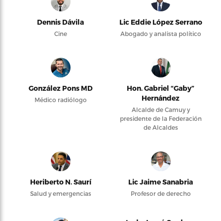
Dennis Dávila
Lic Eddie López Serrano
Cine
Abogado y analista político
González Pons MD
Hon. Gabriel “Gaby”
Hernández
Médico radiólogo
Alcalde de Camuy y
presidente de la Federación
de Alcaldes
Heriberto N. Saurí
Lic Jaime Sanabria
Salud y emergencias
Profesor de derecho