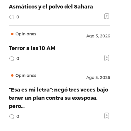
ame’:’Twitter’,’provider_url’:’https://twitter.com’,
Asmáticos y el polvo del Sahara
0
Opiniones
Ago 5, 2026
Terror a las 10 AM
0
Opiniones
Ago 3, 2026
“Esa es mi letra”: negó tres veces bajo
tener un plan contra su exesposa,
pero…
0