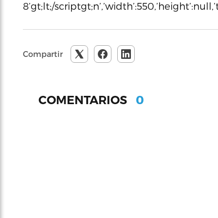
8’gt;lt;/scriptgt;n’,’width’:550,’height’:null
Compartir
0
COMENTARIOS