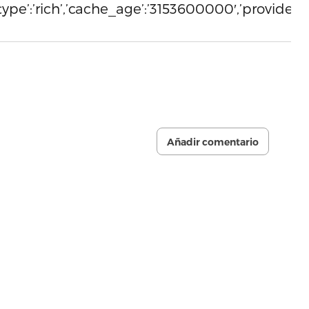
,’type’:’rich’,’cache_age’:’3153600000′,’provider_n
Añadir comentario