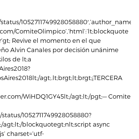
co/status/1052711749928058880′,’author_name’:
er.com/ComiteOlimpico’,’html’:’lt;blockquote
’ltr’gt; Revive el momento en el que
eño Alvin Canales por decisión unánime
los de lt;a
Aires2018?
ires2018lt;/agt;.lt;brgt;lt;brgt;¡TERCERA
tter.com/WiHDQ1GY45lt;/agt;lt;/pgt;— Comite
o/status/1052711749928058880?
/agt;lt;/blockquotegt;nlt;script async
s’ charset=’utf-