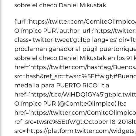
sobre el checo Daniel Mikustak.
{‘url’:’https://twitter.com/ComiteOlimpi
Olímpico PUR’,’author_url’:’https://twitt
class=’twitter-tweet’gt;lt;p lang=’es’ dir=
proclaman ganador al púgil puertorriqu
sobre el checo Daniel Mikustak en los 91 ki
href=’https://twitter.com/hashtag/Buenos
src=hash&ref_src=twsrc%5Etfw’gt;#BuenosA
medalla para PUERTO RICO! lt;a
href=’https://t.co/WiHDQ1GY45’gt;pic.twi
Olímpico PUR (@ComiteOlimpico) lt;a
href=’https://twitter.com/ComiteOlimpic
ref_src=twsrc%5Etfw’gt;October 18, 2018lt;
src=’https://platform.twitter.com/widgets.j