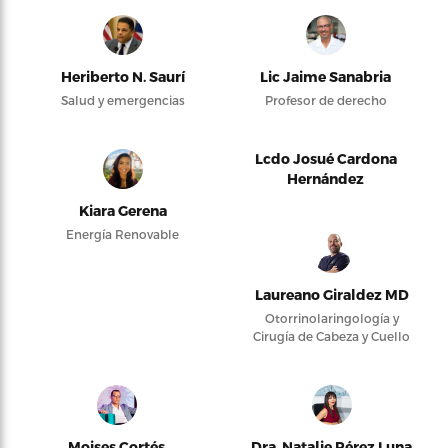
Heriberto N. Saurí
Lic Jaime Sanabria
Salud y emergencias
Profesor de derecho
Lcdo Josué Cardona
Hernández
Kiara Gerena
Energía Renovable
Laureano Giraldez MD
Otorrinolaringología y
Cirugía de Cabeza y Cuello
Moises Cortés
Dra. Natalie Pérez Luna