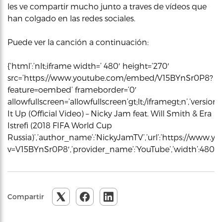
les ve compartir mucho junto a traves de vídeos que
han colgado en las redes sociales.
Puede ver la canción a continuación:
{‘html’:’nlt;iframe width=’ 480′ height=’270′
src=’https://www.youtube.com/embed/V15BYnSr0P8?
feature=oembed’ frameborder=’0′
allowfullscreen=’allowfullscreen’gt;lt;/iframegt;n’,’version
It Up (Official Video) – Nicky Jam feat. Will Smith & Era
Istrefi (2018 FIFA World Cup
Russia)’,’author_name’:’NickyJamTV’,’url’:’https://www
v=V15BYnSr0P8′,’provider_name’:’YouTube’,’width’:480,’p
Compartir