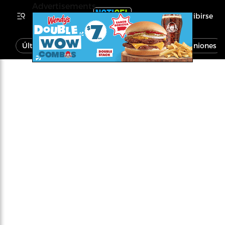
Advertisements
Inscribirse
Última Hora
Noticias
Economía
Opiniones