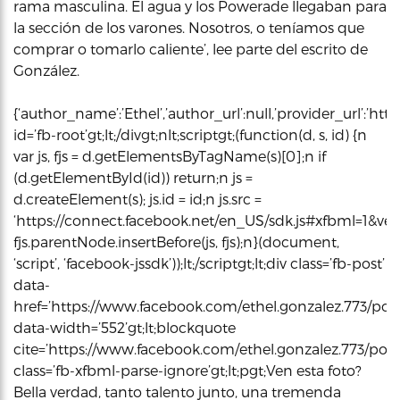
rama masculina. El agua y los Powerade llegaban para
la sección de los varones. Nosotros, o teníamos que
comprar o tomarlo caliente’, lee parte del escrito de
González.
{‘author_name’:’Ethel’,’author_url’:null,’provider_url’:’ht
id=’fb-root’gt;lt;/divgt;nlt;scriptgt;(function(d, s, id) {n
var js, fjs = d.getElementsByTagName(s)[0];n if
(d.getElementById(id)) return;n js =
d.createElement(s); js.id = id;n js.src =
‘https://connect.facebook.net/en_US/sdk.js#xfbml=1&vers
fjs.parentNode.insertBefore(js, fjs);n}(document,
‘script’, ‘facebook-jssdk’));lt;/scriptgt;lt;div class=’fb-post’
data-
href=’https://www.facebook.com/ethel.gonzalez.773/pos
data-width=’552’gt;lt;blockquote
cite=’https://www.facebook.com/ethel.gonzalez.773/pos
class=’fb-xfbml-parse-ignore’gt;lt;pgt;Ven esta foto?
Bella verdad, tanto talento junto, una tremenda