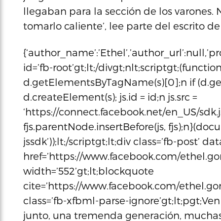
llegaban para la sección de los varones.
tomarlo caliente’, lee parte del escrito d
{‘author_name’:’Ethel’,’author_url’:null,’p
id=’fb-root’gt;lt;/divgt;nlt;scriptgt;(function(d
d.getElementsByTagName(s)[0];n if (d.get
d.createElement(s); js.id = id;n js.src =
‘https://connect.facebook.net/en_US/sdk.
fjs.parentNode.insertBefore(js, fjs);n}(docu
jssdk’));lt;/scriptgt;lt;div class=’fb-post’ dat
href=’https://www.facebook.com/ethel.go
width=’552’gt;lt;blockquote
cite=’https://www.facebook.com/ethel.go
class=’fb-xfbml-parse-ignore’gt;lt;pgt;Ven
junto, una tremenda generación, muchas 