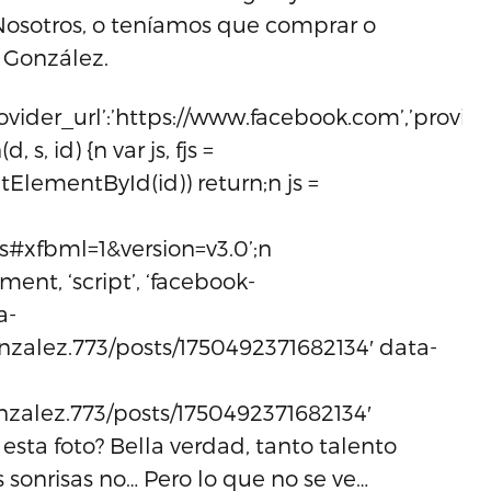
 Nosotros, o teníamos que comprar o
e González.
rovider_url’:’https://www.facebook.com’,’provider
, s, id) {n var js, fjs =
ElementById(id)) return;n js =
js#xfbml=1&version=v3.0’;n
ment, ‘script’, ‘facebook-
a-
nzalez.773/posts/1750492371682134′ data-
nzalez.773/posts/1750492371682134′
 esta foto? Bella verdad, tanto talento
sonrisas no… Pero lo que no se ve…