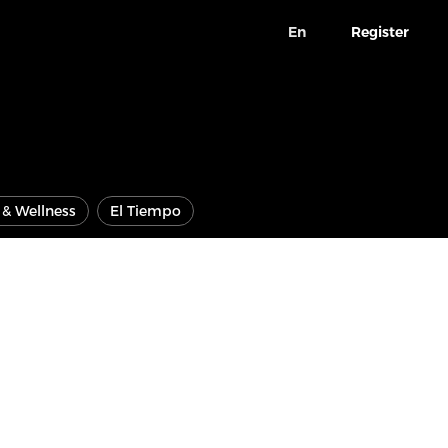
En
Register
e & Wellness
El Tiempo