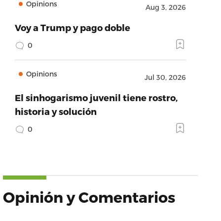
Opinions
Aug 3, 2026
,
Voy a Trump y pago doble
0
book.com/ethel.gonzalez.773/posts/1750492371682134
Opinions
Jul 30, 2026
El sinhogarismo juvenil tiene rostro,
historia y solución
0
Opinión y Comentarios