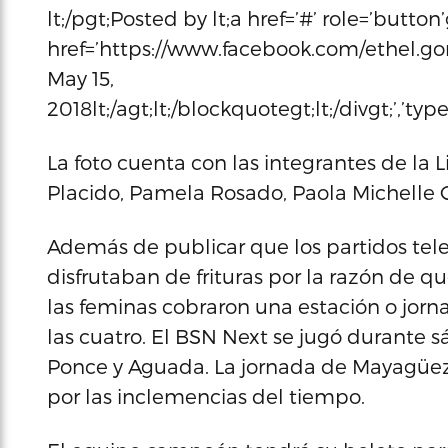
lt;/pgt;Posted by lt;a href=’#’ role=’button
href=’https://www.facebook.com/ethel.go
May 15,
2018lt;/agt;lt;/blockquotegt;lt;/divgt;’,’ty
La foto cuenta con las integrantes de la 
Placido, Pamela Rosado, Paola Michelle 
Además de publicar que los partidos tele
disfrutaban de frituras por la razón de q
las feminas cobraron una estación o jorna
las cuatro. El BSN Next se jugó durante 
Ponce y Aguada. La jornada de Mayagüez
por las inclemencias del tiempo.