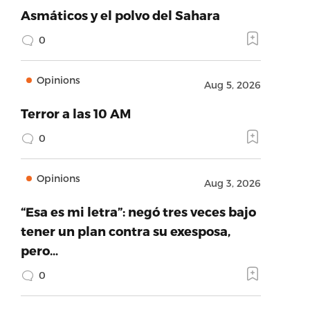
Asmáticos y el polvo del Sahara
0
_name’:’Facebook’,’success’:true,’height’:null,’h
Opinions
Aug 5, 2026
Terror a las 10 AM
0
Opinions
Aug 3, 2026
“Esa es mi letra”: negó tres veces bajo
tener un plan contra su exesposa,
pero…
0