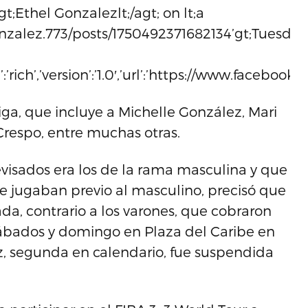
’gt;Ethel Gonzalezlt;/agt; on lt;a
nzalez.773/posts/1750492371682134’gt;Tuesday
pe’:’rich’,’version’:’1.0′,’url’:’https://www.face
Liga, que incluye a Michelle González, Mari
Crespo, entre muchas otras.
visados era los de la rama masculina y que
ue jugaban previo al masculino, precisó que
da, contrario a los varones, que cobraron
sábados y domingo en Plaza del Caribe en
, segunda en calendario, fue suspendida