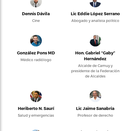
Dennis Dávila
Lic Eddie López Serrano
Cine
Abogado y analista político
González Pons MD
Hon. Gabriel “Gaby”
Hernández
Médico radiólogo
Alcalde de Camuy y
presidente de la Federación
de Alcaldes
Heriberto N. Saurí
Lic Jaime Sanabria
Salud y emergencias
Profesor de derecho