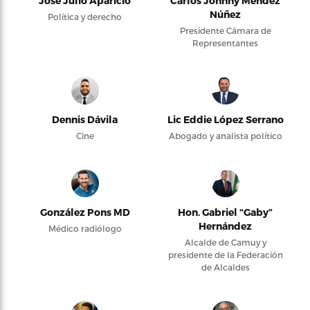
José Julio Aparicio
Carlos Johnny Méndez
Núñez
Política y derecho
Presidente Cámara de
Representantes
Dennis Dávila
Lic Eddie López Serrano
Cine
Abogado y analista político
González Pons MD
Hon. Gabriel “Gaby”
Hernández
Médico radiólogo
Alcalde de Camuy y
presidente de la Federación
de Alcaldes