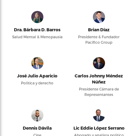
Dra. Bárbara D. Barros
Brian Díaz
Salud Mental & Menopausia
Presidente & Fundador
Pacifico Group
José Julio Aparicio
Carlos Johnny Méndez
Núñez
Política y derecho
Presidente Cámara de
Representantes
Dennis Dávila
Lic Eddie López Serrano
Cine
Abogado y analista político