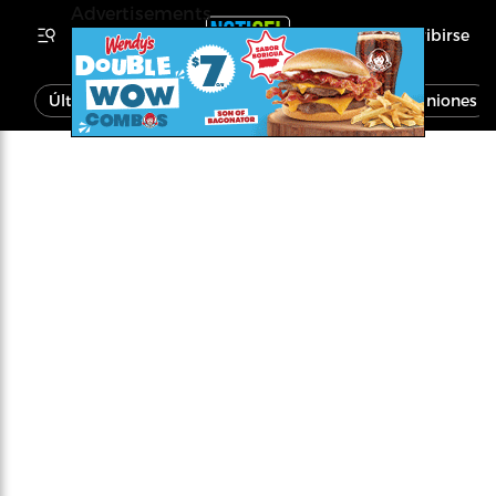
Advertisements
Inscribirse
Última Hora
Noticias
Economía
Opiniones