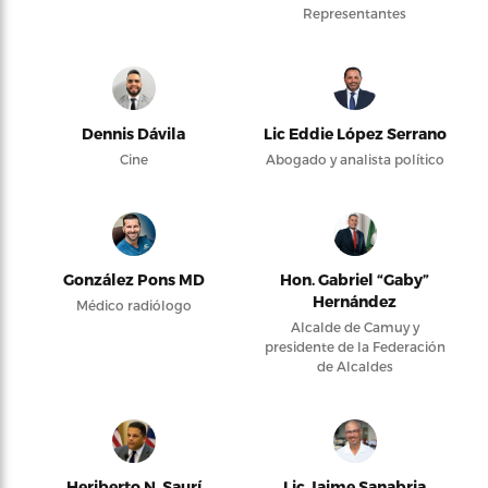
Representantes
Dennis Dávila
Lic Eddie López Serrano
Cine
Abogado y analista político
González Pons MD
Hon. Gabriel “Gaby”
Hernández
Médico radiólogo
Alcalde de Camuy y
presidente de la Federación
de Alcaldes
Heriberto N. Saurí
Lic Jaime Sanabria