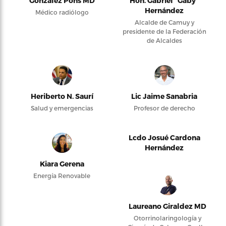
González Pons MD
Hon. Gabriel “Gaby”
Hernández
Médico radiólogo
Alcalde de Camuy y
presidente de la Federación
de Alcaldes
Heriberto N. Saurí
Lic Jaime Sanabria
Salud y emergencias
Profesor de derecho
Lcdo Josué Cardona
Hernández
Kiara Gerena
Energía Renovable
Laureano Giraldez MD
Otorrinolaringología y