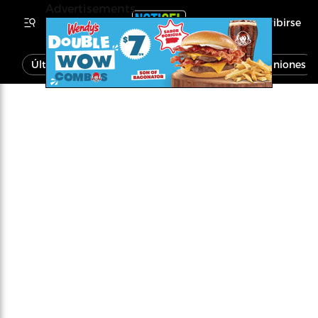
Advertisements
Inscribirse
Última Hora
Noticias
Economía
Opiniones