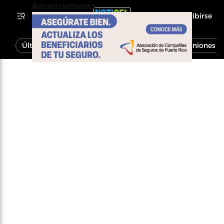
Advertisements
Inscribirse
Última Hora
Noticias
Economía
Opiniones