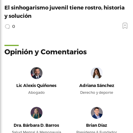
El sinhogarismo juvenil tiene rostro, historia
y solución
0
Opinión y Comentarios
Lic Alexis Quiñones
Adriana Sánchez
Abogado
Derecho y deporte
Dra. Bárbara D. Barros
Brian Díaz
Salud Mental & Menopausia
Presidente & Fundador