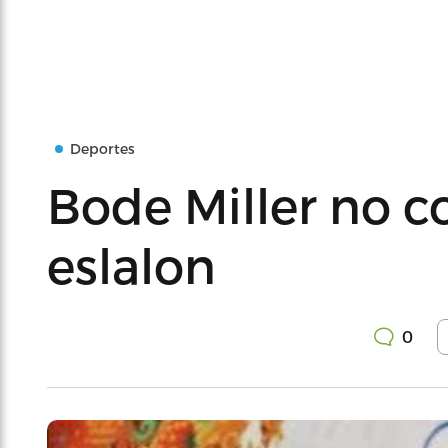
Deportes
Bode Miller no c
eslalon
0