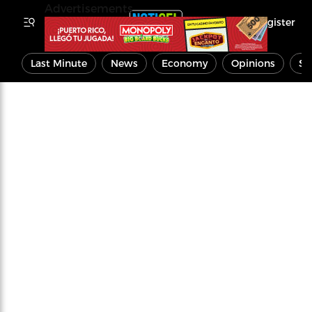
Advertisements
Register
Last Minute
News
Economy
Opinions
Sp