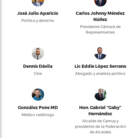
José Julio Aparicio
Carlos Johnny Méndez
Núñez
Política y derecho
Presidente Cámara de
Representantes
Dennis Dávila
Lic Eddie López Serrano
Cine
Abogado y analista político
González Pons MD
Hon. Gabriel “Gaby”
Hernández
Médico radiólogo
Alcalde de Camuy y
presidente de la Federación
de Alcaldes