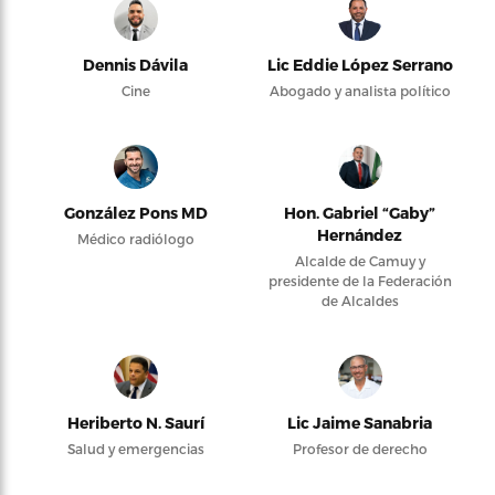
Dennis Dávila
Lic Eddie López Serrano
Cine
Abogado y analista político
González Pons MD
Hon. Gabriel “Gaby”
Hernández
Médico radiólogo
Alcalde de Camuy y
presidente de la Federación
de Alcaldes
Heriberto N. Saurí
Lic Jaime Sanabria
Salud y emergencias
Profesor de derecho