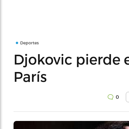
Deportes
Djokovic pierde 
París
0