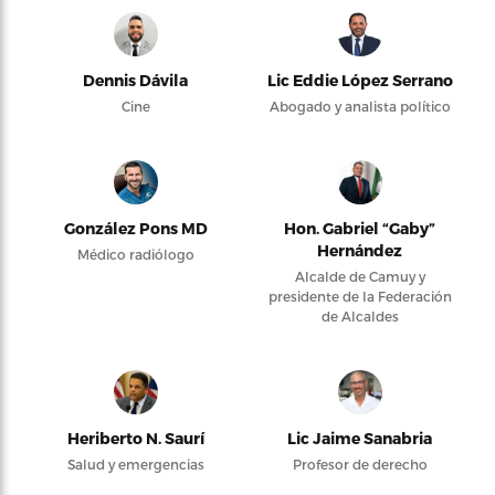
Dennis Dávila
Lic Eddie López Serrano
Cine
Abogado y analista político
González Pons MD
Hon. Gabriel “Gaby”
Hernández
Médico radiólogo
Alcalde de Camuy y
presidente de la Federación
de Alcaldes
Heriberto N. Saurí
Lic Jaime Sanabria
Salud y emergencias
Profesor de derecho