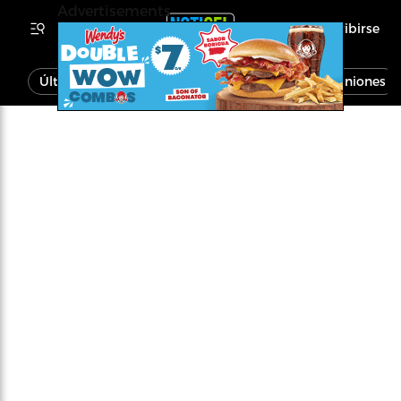
Advertisements
Inscribirse
Última Hora
Noticias
Economía
Opiniones